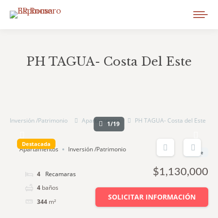
PH TAGUA- Costa Del Este
You are here:
Inversión /Patrimonio
Apartamentos
PH TAGUA- Costa del Este
1/19
Destacada
Apartamentos
Inversión /Patrimonio
Desde
$1,130,000
4
camas
4
baños
SOLICITAR INFORMACIÓN
344
m²