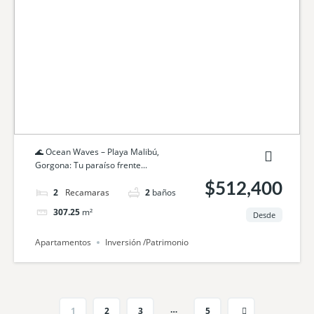
🌊 Ocean Waves – Playa Malibú,
Gorgona: Tu paraíso frente...
$512,400
2
camas
2
baños
307.25
m²
Desde
Apartamentos
Inversión /Patrimonio
…
1
2
3
5