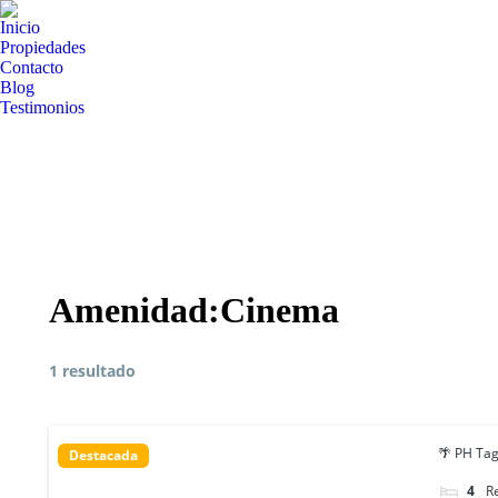
Inicio
Propiedades
Contacto
Blog
Testimonios
Amenidad:
Cinema
1 resultado
🌴 PH Tagu
Destacada
4
ca