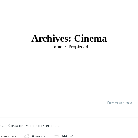
Archives:
Cinema
You are here:
Home
Propiedad
Ordenar por
a – Costa del Este: Lujo Frente al...
mas
4
baños
344
m²