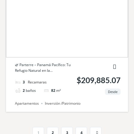
🌿 Parterre – Panamá Pacífico: Tu
Refugio Natural en la...
$209,885.07
3
camas
2
baños
82
m²
Desde
Apartamentos
Inversión /Patrimonio
1
2
3
4