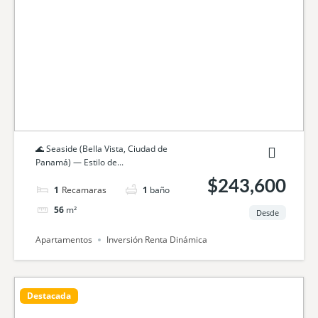
🌊 Seaside (Bella Vista, Ciudad de
Panamá) — Estilo de...
$243,600
1
cama
1
baño
56
m²
Desde
Apartamentos
Inversión Renta Dinámica
Destacada