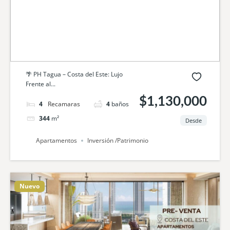
🌴 PH Tagua – Costa del Este: Lujo
Frente al...
$1,130,000
4
camas
4
baños
344
m²
Desde
Apartamentos
Inversión /Patrimonio
Nuevo