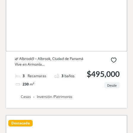
🌿 Albrook9 – Albrook, Ciudad de Panamá
Vive en Armonía...
$495,000
3
camas
3
baños
230
m²
Desde
Casas
Inversión /Patrimonio
Destacada