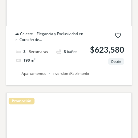
🌊 Celeste – Elegancia y Exclusividad en
el Corazón de...
$623,580
3
camas
3
baños
190
m²
Desde
Apartamentos
Inversión /Patrimonio
Promoción