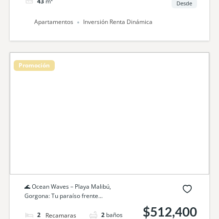
43
m²
Desde
Apartamentos
Inversión Renta Dinámica
Promoción
🌊 Ocean Waves – Playa Malibú,
Gorgona: Tu paraíso frente...
$512,400
2
camas
2
baños