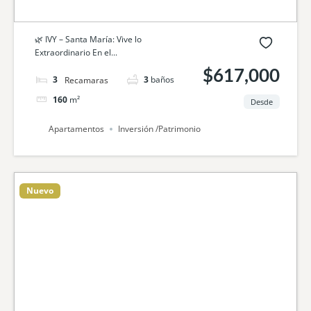
🌿 IVY – Santa María: Vive lo
Extraordinario En el...
$617,000
3
camas
3
baños
160
m²
Desde
Apartamentos
Inversión /Patrimonio
Nuevo