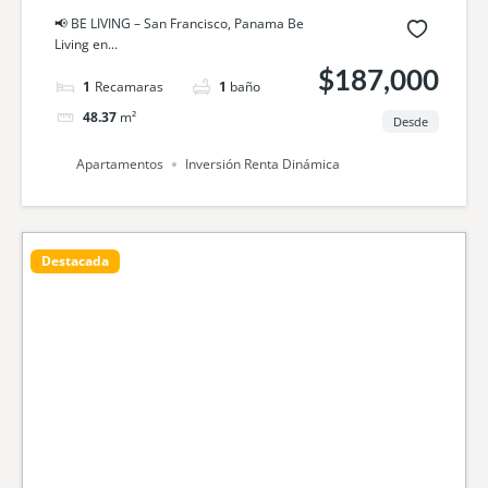
📢 BE LIVING – San Francisco, Panama Be
Living en...
$187,000
1
cama
1
baño
48.37
m²
Desde
Apartamentos
Inversión Renta Dinámica
Destacada