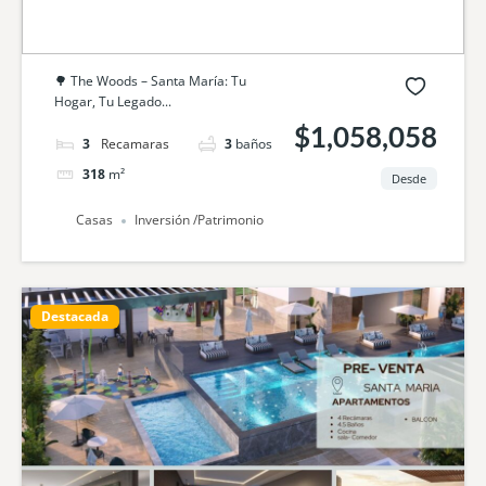
🌳 The Woods – Santa María: Tu
Hogar, Tu Legado...
$1,058,058
3
camas
3
baños
318
m²
Desde
Casas
Inversión /Patrimonio
Destacada