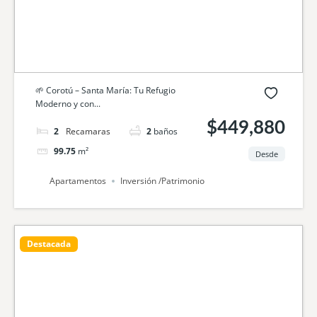
🌱 Corotú – Santa María: Tu Refugio
Moderno y con...
$449,880
2
camas
2
baños
99.75
m²
Desde
Apartamentos
Inversión /Patrimonio
Destacada