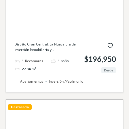
Distrito Gran Central: La Nueva Era de
Inversión Inmobiliaria y...
$196,950
1
cama
1
baño
27.34
m²
Desde
Apartamentos
Inversión /Patrimonio
Destacada