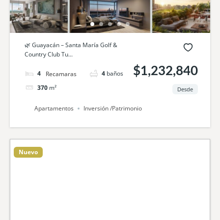
🌿 Guayacán – Santa María Golf &
Country Club Tu...
$1,232,840
4
camas
4
baños
370
m²
Desde
Apartamentos
Inversión /Patrimonio
Nuevo