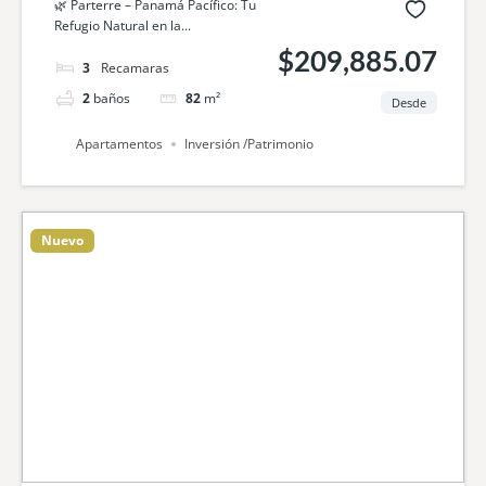
🌿 Parterre – Panamá Pacífico: Tu
Refugio Natural en la...
$209,885.07
3
camas
2
baños
82
m²
Desde
Apartamentos
Inversión /Patrimonio
Nuevo