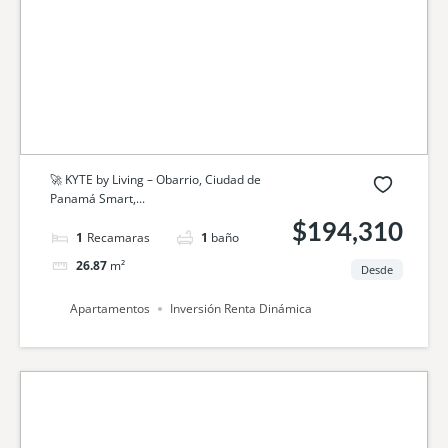
🚀 KYTE by Living – Obarrio, Ciudad de
Panamá Smart,...
$194,310
1
cama
1
baño
26.87
m²
Desde
Apartamentos
Inversión Renta Dinámica