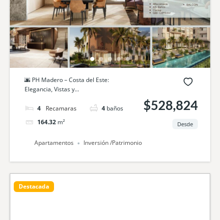
🌆 PH Madero – Costa del Este:
Elegancia, Vistas y...
$528,824
4
camas
4
baños
164.32
m²
Desde
Apartamentos
Inversión /Patrimonio
Destacada