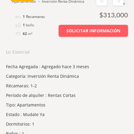
Apartamentos
Inversión Renta Dinámica
Desde
$313,000
1
cama
1
baño
SOLICITAR INFORMACIÓN
62
m²
Lo Esencial
Fecha Agregada
:
Agregado hace 3 meses
Categoría
:
Inversión Renta Dinámica
Récamaras
:
1-2
Período de alquiler
:
Rentas Cortas
Tipo
:
Apartamentos
Estado
:
Mudate Ya
Dormitorios
:
1
Baños
:
1