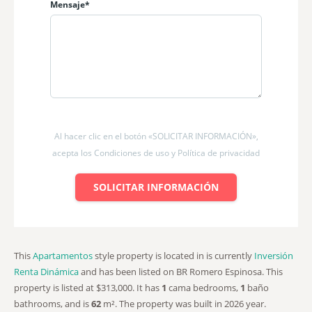
Mensaje*
✔ alquileres tipo Airbnb
✔ compradores internacionales
¿Por Qué Invertir En Casa Variedades?
Porque los proyectos auténticos y bien ubicados son cada
vez más escasos.
Casa Variedades reúne:
Al hacer clic en el botón «SOLICITAR INFORMACIÓN»,
ubicación estratégica
diseño exclusivo
acepta los Condiciones de uso y Política de privacidad
potencial de valorización
alta demanda turística
SOLICITAR INFORMACIÓN
concepto cultural único
Una inversión pensada para quienes buscan rentabilidad y
calidad de vida en una de las zonas más prometedoras de
This
Apartamentos
style property is located in is currently
Inversión
Panamá.
Renta Dinámica
and has been listed on BR Romero Espinosa. This
Agenda Tu Presentación Privada
property is listed at $313,000. It has
1
cama
bedrooms,
1
baño
bathrooms, and is
62
m²
. The property was built in 2026 year.
Descubre un proyecto diferente, con historia, diseño y visión