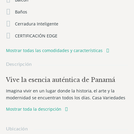
Baños
Cerradura Inteligente
CERTIFICACIÓN EDGE
Mostrar todas las comodidades y características
Descripción
Vive la esencia auténtica de Panamá
Imagina vivir en un lugar donde la historia, el arte y la
modernidad se encuentran todos los días. Casa Variedades
nace en el corazón de Santa Ana, una de las zonas con
Mostrar toda la descripción
mayor transformación y crecimiento de Panamá, a pocos
pasos del Casco Antiguo.
Este proyecto fue diseñado para personas que buscan algo
Ubicación