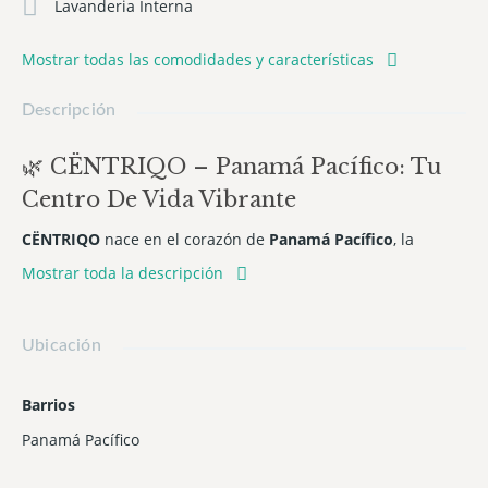
Lavanderia Interna
Mostrar todas las comodidades y características
Descripción
🌿 CËNTRIQO – Panamá Pacífico: Tu
Centro De Vida Vibrante
CËNTRIQO
nace en el corazón de
Panamá Pacífico
, la
comunidad planificada más moderna y estratégica de
Mostrar toda la descripción
Panamá. Aquí convivirás con naturaleza, comercio,
innovación y confort urbano, en un lugar que se siente como
hogar desde el primer día
Ubicación
📍 Localización Estratégica
Barrios
Vive en una zona consolidada con acceso inmediato al
Panamá Pacífico
Aeropuerto Panamá Pacífico
, colegios internacionales,
centros de negocios, áreas verdes extensas y una creciente