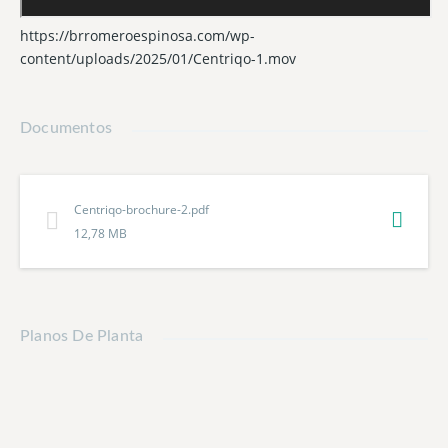
para compartir
Seguridad 24/7, gestión on-site, estacionamientos
https://brromeroespinosa.com/wp-
privados
content/uploads/2025/01/Centriqo-1.mov
Enfoque eco-friendly con diseño moderno, iluminación
natural y ventilación eficiente
Residences
Realtor
Documentos
💡 ¿Por Qué CËNTRIQO Es Único?
Comunidad activa: 336 unidades residenciales y +4,000
m² de comercio en un núcleo urbano vibrante
Centriqo-brochure-2.pdf
Flexibilidad completa: modelo ideal para vivienda, renta
12,78 MB
larga o Airbnb-friendly, con diseño residencial funcional
y techos de altura, luz natural y vistas abiertas
Rentabilidad atractiva: unidades desde USD 184,000**,
retorno estimado 6–8 % anual según mercado de Panamá
Planos De Planta
Pacífico
🌱 Tu Estilo, Tu Bienestar, Tu Inversión
CËNTRIQO es la respuesta para quienes desean conexión
urbana, convivencia saludable y seguridad financiera. Un