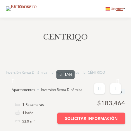
Español
▼
CËNTRIQO
You are here:
Inversión Renta Dinámica
Apartamentos
CËNTRIQO
1/44
Apartamentos
Inversión Renta Dinámica
Desde
$183,464
1
cama
1
baño
SOLICITAR INFORMACIÓN
52.9
m²