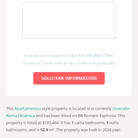
Al hacer clic en el botón «SOLICITAR INFORMACIÓN»,
acepta los Condiciones de uso y Política de privacidad
SOLICITAR INFORMACIÓN
This
Apartamentos
style property is located in is currently
Inversión
Renta Dinámica
and has been listed on BR Romero Espinosa. This
property is listed at $183,464. It has
1
cama
bedrooms,
1
baño
bathrooms, and is
52.9
m²
. The property was built in 2024 year.