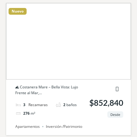
Nuevo
🌊 Costanera Mare – Bella Vista: Lujo
Frente al Mar,...
$852,840
3
camas
2
baños
276
m²
Desde
Apartamentos
Inversión /Patrimonio