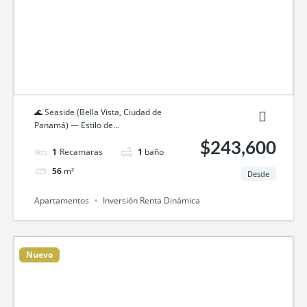
🌊 Seaside (Bella Vista, Ciudad de
Panamá) — Estilo de...
$243,600
1
cama
1
baño
56
m²
Desde
Apartamentos
Inversión Renta Dinámica
Nuevo