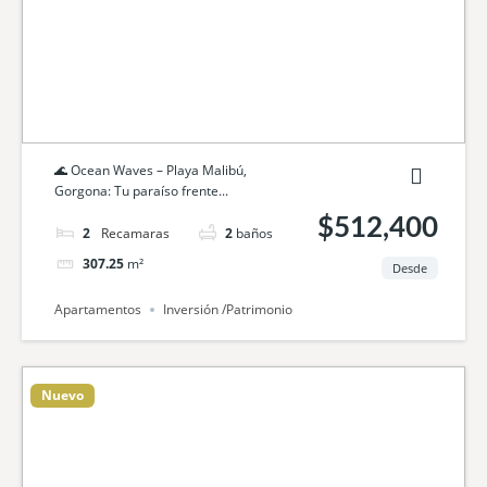
🌊 Ocean Waves – Playa Malibú,
Gorgona: Tu paraíso frente...
$512,400
2
camas
2
baños
307.25
m²
Desde
Apartamentos
Inversión /Patrimonio
Nuevo