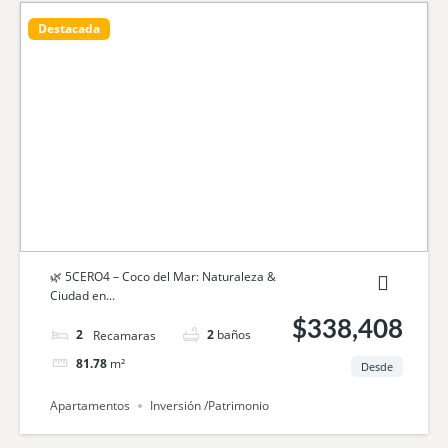
Destacada
🌿 5CERO4 – Coco del Mar: Naturaleza &
Ciudad en...
$338,408
2
camas
2
baños
81.78
m²
Desde
Apartamentos
Inversión /Patrimonio