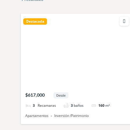
Destacada
$617,000
Desde
3
camas
3
baños
160
m²
Apartamentos
Inversión /Patrimonio