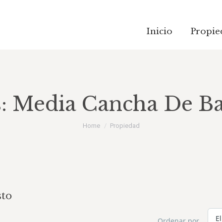
Inicio
Propie
s:
Media Cancha De Ba
You are here:
Home
Propiedad
sto
Ordenar por