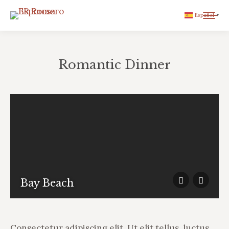
Español
▼
Romantic Dinner
You are here:
Bay Beach
Сonsectetur adipiscing elit. Ut elit tellus, luctus