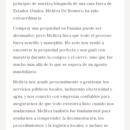
ente te
principio de nuestra búsqueda de una casa fuera de
inform
Estados Unidos, Melitza De Romero ha sido
Panamá
extraordinaria.
Melitza
progra
Comprar una propiedad en Panamá puede ser
person
abrumador, pero Melitza hizo que todo el proceso
casa e
fuera sencillo y manejable. No solo nos ayudó a
retiro
encontrar la propiedad perfecta y nos guió con
Su pro
maestría durante la compra y el cierre, sino que fue
cordia
mucho más allá de lo que se espera de un agente
nuestr
inmobiliario.
Melitza nos ayudó personalmente a gestionar los
Gabr
servicios públicos locales, incluyendo electricidad y
agua, y nos conectó con empresas confiables para
asegurarnos de que todo estuviera listo cuando nos
mudáramos. Melitza también fue fundamental para
ayudarnos a comprender la documentación, los
procedimientos y la logística locales, e incluso se