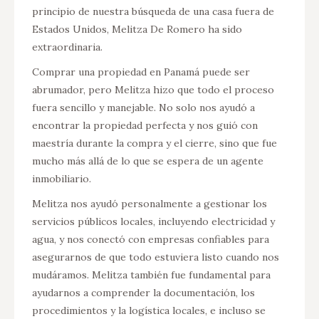
ente te
principio de nuestra búsqueda de una casa fuera de
inform
Estados Unidos, Melitza De Romero ha sido
Panamá
extraordinaria.
Melitza
progra
Comprar una propiedad en Panamá puede ser
person
abrumador, pero Melitza hizo que todo el proceso
casa e
fuera sencillo y manejable. No solo nos ayudó a
retiro
encontrar la propiedad perfecta y nos guió con
Su pro
maestría durante la compra y el cierre, sino que fue
cordia
mucho más allá de lo que se espera de un agente
nuestr
inmobiliario.
Melitza nos ayudó personalmente a gestionar los
Gabr
servicios públicos locales, incluyendo electricidad y
agua, y nos conectó con empresas confiables para
asegurarnos de que todo estuviera listo cuando nos
mudáramos. Melitza también fue fundamental para
ayudarnos a comprender la documentación, los
procedimientos y la logística locales, e incluso se