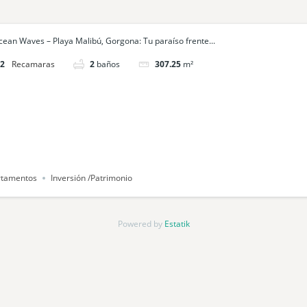
cean Waves – Playa Malibú, Gorgona: Tu paraíso frente...
2
camas
2
baños
307.25
m²
rtamentos
Inversión /Patrimonio
Powered by
Estatik