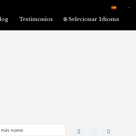
Español
▼
log
Testimonios
🌐 Selecionar Idioma