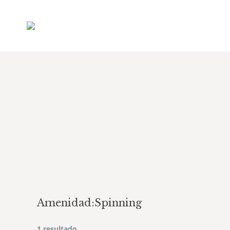
Amenidad:
Spinning
1 resultado