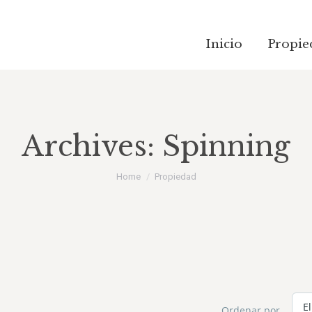
Inicio
Propie
Archives:
Spinning
You are here:
Home
Propiedad
Ordenar por