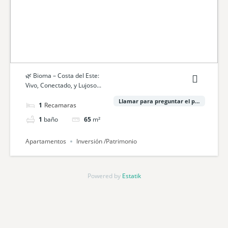
🌿 Bioma – Costa del Este:
Vivo, Conectado, y Lujoso...
Llamar para preguntar el precio
1
cama
1
baño
65
m²
Apartamentos
Inversión /Patrimonio
Powered by
Estatik