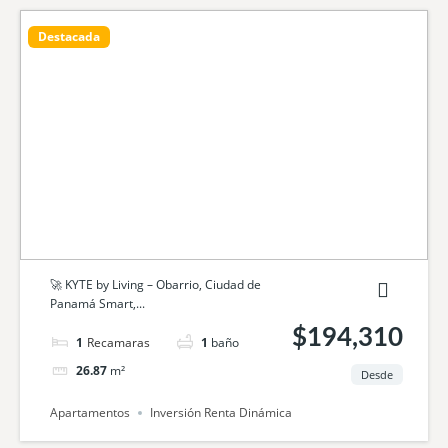
Destacada
🚀 KYTE by Living – Obarrio, Ciudad de
Panamá Smart,...
$194,310
1
cama
1
baño
26.87
m²
Desde
Apartamentos
Inversión Renta Dinámica