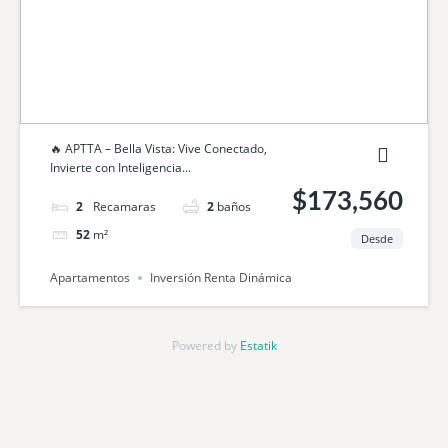
🔥 APTTA – Bella Vista: Vive Conectado,
Invierte con Inteligencia...
$173,560
2
camas
2
baños
52
m²
Desde
Apartamentos
Inversión Renta Dinámica
Powered by
Estatik